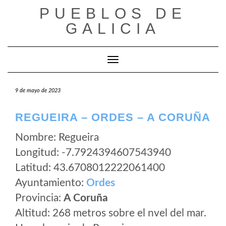
Saltar
PUEBLOS DE
al
GALICIA
contenido
Cambiar modo de navegación
9 de mayo de 2023
REGUEIRA – ORDES – A CORUÑA
Nombre: Regueira
Longitud: -7.7924394607543940
Latitud: 43.6708012222061400
Ayuntamiento:
Ordes
Provincia:
A Coruña
Altitud: 268 metros sobre el nvel del mar.