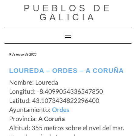
Saltar
PUEBLOS DE
al
GALICIA
contenido
Cambiar modo de navegación
9 de mayo de 2023
LOUREDA – ORDES – A CORUÑA
Nombre: Loureda
Longitud: -8.4099054336547850
Latitud: 43.1073434822296400
Ayuntamiento:
Ordes
Provincia:
A Coruña
Altitud: 355 metros sobre el nvel del mar.