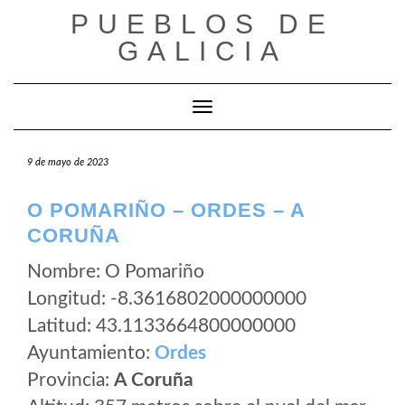
Saltar
PUEBLOS DE
al
GALICIA
contenido
Cambiar modo de navegación
9 de mayo de 2023
O POMARIÑO – ORDES – A
CORUÑA
Nombre: O Pomariño
Longitud: -8.3616802000000000
Latitud: 43.1133664800000000
Ayuntamiento:
Ordes
Provincia:
A Coruña