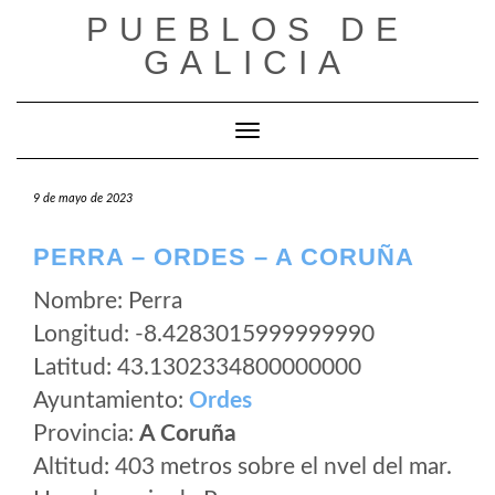
Saltar
PUEBLOS DE
al
GALICIA
contenido
Cambiar modo de navegación
9 de mayo de 2023
PERRA – ORDES – A CORUÑA
Nombre: Perra
Longitud: -8.4283015999999990
Latitud: 43.1302334800000000
Ayuntamiento:
Ordes
Provincia:
A Coruña
Altitud: 403 metros sobre el nvel del mar.