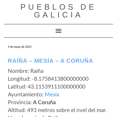
Saltar
PUEBLOS DE
al
GALICIA
contenido
Cambiar modo de navegación
9 de mayo de 2023
RAÍÑA – MESÍA – A CORUÑA
Nombre: Raíña
Longitud: -8.1758413800000000
Latitud: 43.1153911100000000
Ayuntamiento:
Mesía
Provincia:
A Coruña
Altitud: 493 metros sobre el nvel del mar.