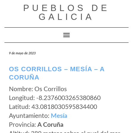
Saltar
PUEBLOS DE
al
GALICIA
contenido
Cambiar modo de navegación
9 de mayo de 2023
OS CORRILLOS – MESÍA – A
CORUÑA
Nombre: Os Corrillos
Longitud: -8.2376003265380860
Latitud: 43.0818030595834400
Ayuntamiento:
Mesía
Provincia:
A Coruña