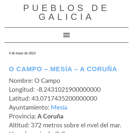
Saltar
PUEBLOS DE
al
GALICIA
contenido
Cambiar modo de navegación
9 de mayo de 2023
O CAMPO – MESÍA – A CORUÑA
Nombre: O Campo
Longitud: -8.2431021900000000
Latitud: 43.0717435200000000
Ayuntamiento:
Mesía
Provincia:
A Coruña
Altitud: 372 metros sobre el nvel del mar.