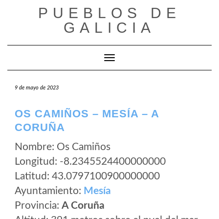
Saltar
PUEBLOS DE
al
GALICIA
contenido
Cambiar modo de navegación
9 de mayo de 2023
OS CAMIÑOS – MESÍA – A
CORUÑA
Nombre: Os Camiños
Longitud: -8.2345524400000000
Latitud: 43.0797100900000000
Ayuntamiento:
Mesía
Provincia:
A Coruña