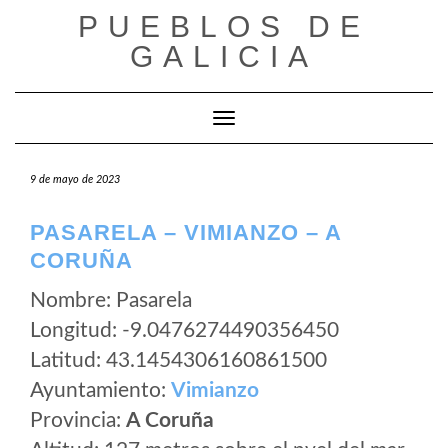
Saltar
PUEBLOS DE
al
GALICIA
contenido
Cambiar modo de navegación
9 de mayo de 2023
PASARELA – VIMIANZO – A
CORUÑA
Nombre: Pasarela
Longitud: -9.0476274490356450
Latitud: 43.1454306160861500
Ayuntamiento:
Vimianzo
Provincia:
A Coruña