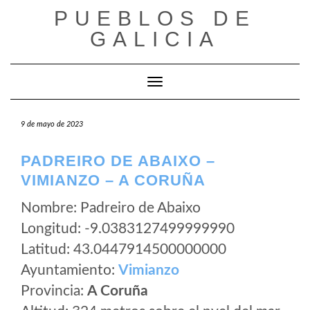
Saltar
PUEBLOS DE
al
GALICIA
contenido
Cambiar modo de navegación
9 de mayo de 2023
PADREIRO DE ABAIXO –
VIMIANZO – A CORUÑA
Nombre: Padreiro de Abaixo
Longitud: -9.0383127499999990
Latitud: 43.0447914500000000
Ayuntamiento:
Vimianzo
Provincia:
A Coruña