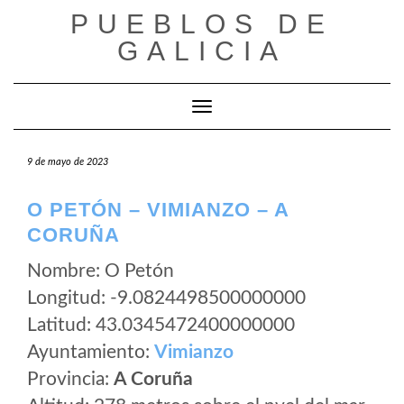
Saltar
PUEBLOS DE
al
GALICIA
contenido
Cambiar modo de navegación
9 de mayo de 2023
O PETÓN – VIMIANZO – A
CORUÑA
Nombre: O Petón
Longitud: -9.0824498500000000
Latitud: 43.0345472400000000
Ayuntamiento:
Vimianzo
Provincia:
A Coruña