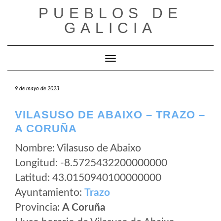
Saltar
PUEBLOS DE
al
GALICIA
contenido
Cambiar modo de navegación
9 de mayo de 2023
VILASUSO DE ABAIXO – TRAZO –
A CORUÑA
Nombre: Vilasuso de Abaixo
Longitud: -8.5725432200000000
Latitud: 43.0150940100000000
Ayuntamiento:
Trazo
Provincia:
A Coruña