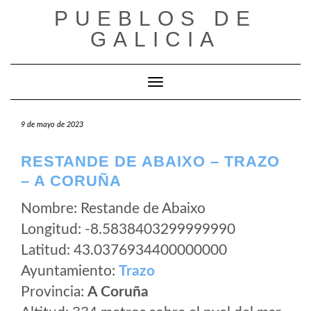
Saltar
PUEBLOS DE
al
GALICIA
contenido
Cambiar modo de navegación
9 de mayo de 2023
RESTANDE DE ABAIXO – TRAZO
– A CORUÑA
Nombre: Restande de Abaixo
Longitud: -8.5838403299999990
Latitud: 43.0376934400000000
Ayuntamiento:
Trazo
Provincia:
A Coruña