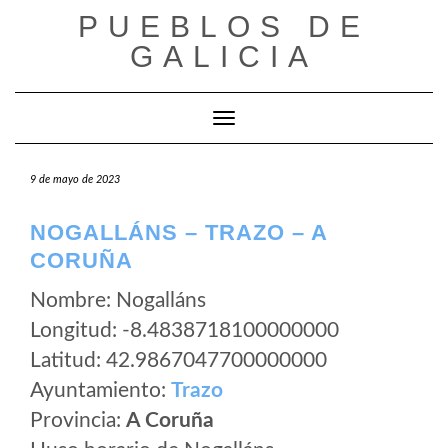
Saltar
PUEBLOS DE
al
GALICIA
contenido
Cambiar modo de navegación
9 de mayo de 2023
NOGALLÁNS – TRAZO – A
CORUÑA
Nombre: Nogalláns
Longitud: -8.4838718100000000
Latitud: 42.9867047700000000
Ayuntamiento:
Trazo
Provincia:
A Coruña