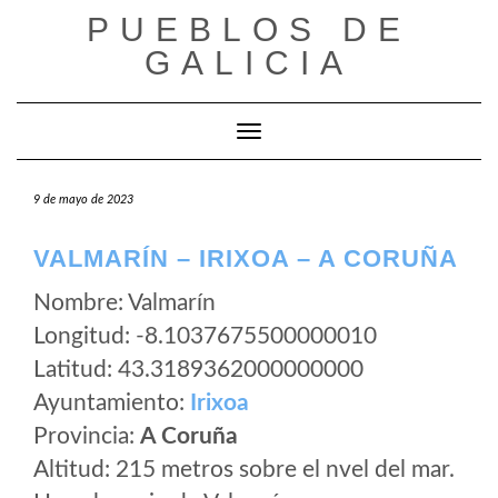
Saltar
PUEBLOS DE
al
GALICIA
contenido
Cambiar modo de navegación
9 de mayo de 2023
VALMARÍN – IRIXOA – A CORUÑA
Nombre: Valmarín
Longitud: -8.1037675500000010
Latitud: 43.3189362000000000
Ayuntamiento:
Irixoa
Provincia:
A Coruña
Altitud: 215 metros sobre el nvel del mar.