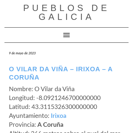
Saltar
PUEBLOS DE
al
GALICIA
contenido
Cambiar modo de navegación
9 de mayo de 2023
O VILAR DA VIÑA – IRIXOA – A
CORUÑA
Nombre: O Vilar da Viña
Longitud: -8.0921246700000000
Latitud: 43.3115326300000000
Ayuntamiento:
Irixoa
Provincia:
A Coruña