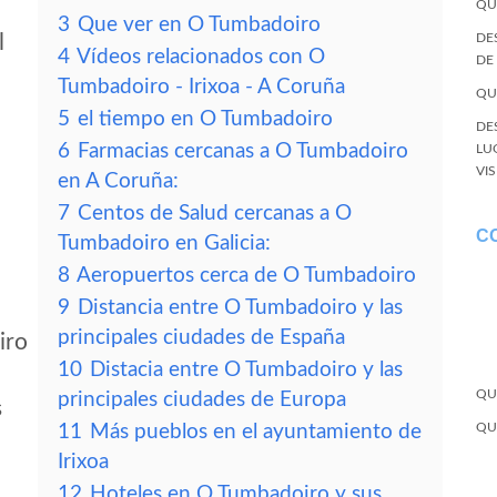
QU
3
Que ver en O Tumbadoiro
l
DE
4
Vídeos relacionados con O
DE
Tumbadoiro - Irixoa - A Coruña
QU
5
el tiempo en O Tumbadoiro
DE
6
Farmacias cercanas a O Tumbadoiro
LU
VI
en A Coruña:
7
Centos de Salud cercanas a O
C
Tumbadoiro en Galicia:
8
Aeropuertos cerca de O Tumbadoiro
9
Distancia entre O Tumbadoiro y las
principales ciudades de España
iro
10
Distacia entre O Tumbadoiro y las
QU
principales ciudades de Europa
s
QU
11
Más pueblos en el ayuntamiento de
Irixoa
12
Hoteles en O Tumbadoiro y sus