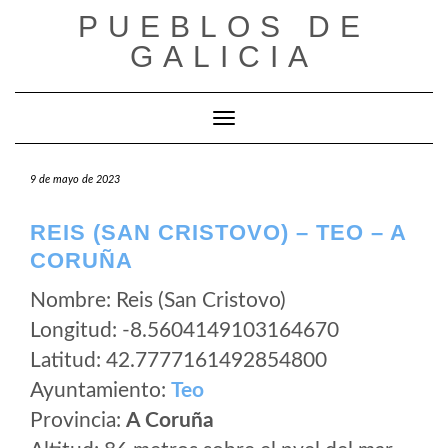
Saltar
PUEBLOS DE
al
GALICIA
contenido
Cambiar modo de navegación
9 de mayo de 2023
REIS (SAN CRISTOVO) – TEO – A
CORUÑA
Nombre: Reis (San Cristovo)
Longitud: -8.5604149103164670
Latitud: 42.7777161492854800
Ayuntamiento:
Teo
Provincia:
A Coruña