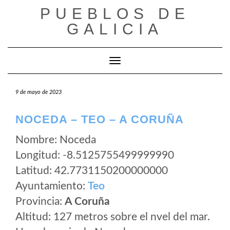
Saltar
PUEBLOS DE
al
GALICIA
contenido
Cambiar modo de navegación
9 de mayo de 2023
NOCEDA – TEO – A CORUÑA
Nombre: Noceda
Longitud: -8.5125755499999990
Latitud: 42.7731150200000000
Ayuntamiento:
Teo
Provincia:
A Coruña
Altitud: 127 metros sobre el nvel del mar.