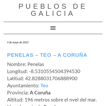
Saltar
PUEBLOS DE
al
GALICIA
contenido
Cambiar modo de navegación
9 de mayo de 2023
PENELAS – TEO – A CORUÑA
Nombre: Penelas
Longitud: -8.5310554504394530
Latitud: 42.8288031706888900
Ayuntamiento:
Teo
Provincia:
A Coruña
Altitud: 196 metros sobre el nvel del mar.