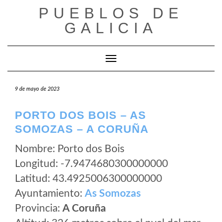
Saltar
PUEBLOS DE
al
GALICIA
contenido
Cambiar modo de navegación
9 de mayo de 2023
PORTO DOS BOIS – AS
SOMOZAS – A CORUÑA
Nombre: Porto dos Bois
Longitud: -7.9474680300000000
Latitud: 43.4925006300000000
Ayuntamiento:
As Somozas
Provincia:
A Coruña