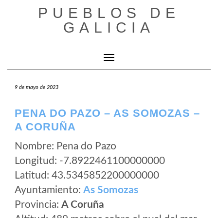
Saltar
PUEBLOS DE
al
GALICIA
contenido
Cambiar modo de navegación
9 de mayo de 2023
PENA DO PAZO – AS SOMOZAS –
A CORUÑA
Nombre: Pena do Pazo
Longitud: -7.8922461100000000
Latitud: 43.5345852200000000
Ayuntamiento:
As Somozas
Provincia:
A Coruña