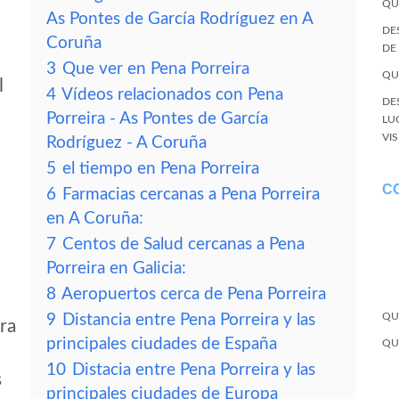
QU
As Pontes de García Rodríguez en A
DE
Coruña
DE
3
Que ver en Pena Porreira
QU
l
4
Vídeos relacionados con Pena
DE
Porreira - As Pontes de García
LU
VI
Rodríguez - A Coruña
5
el tiempo en Pena Porreira
C
6
Farmacias cercanas a Pena Porreira
en A Coruña:
7
Centos de Salud cercanas a Pena
Porreira en Galicia:
8
Aeropuertos cerca de Pena Porreira
QU
9
Distancia entre Pena Porreira y las
ira
principales ciudades de España
QU
10
Distacia entre Pena Porreira y las
s
principales ciudades de Europa