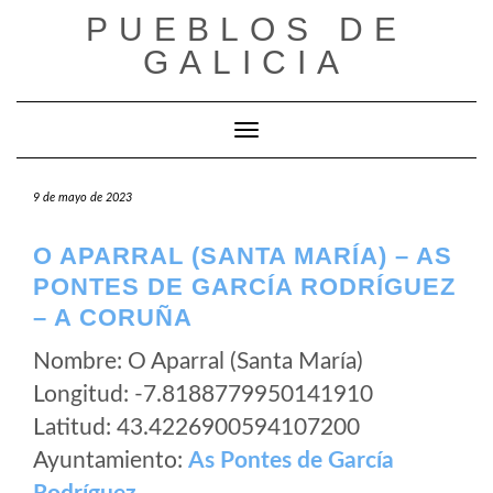
Saltar
PUEBLOS DE
al
GALICIA
contenido
Cambiar modo de navegación
9 de mayo de 2023
O APARRAL (SANTA MARÍA) – AS
PONTES DE GARCÍA RODRÍGUEZ
– A CORUÑA
Nombre: O Aparral (Santa María)
Longitud: -7.8188779950141910
Latitud: 43.4226900594107200
Ayuntamiento:
As Pontes de García