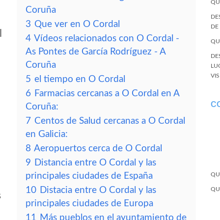
QU
Coruña
DE
3
Que ver en O Cordal
DE
l
4
Vídeos relacionados con O Cordal -
QU
As Pontes de García Rodríguez - A
DE
Coruña
LU
VI
5
el tiempo en O Cordal
6
Farmacias cercanas a O Cordal en A
C
Coruña:
7
Centos de Salud cercanas a O Cordal
en Galicia:
8
Aeropuertos cerca de O Cordal
9
Distancia entre O Cordal y las
principales ciudades de España
QU
10
Distacia entre O Cordal y las
QU
s
principales ciudades de Europa
11
Más pueblos en el ayuntamiento de