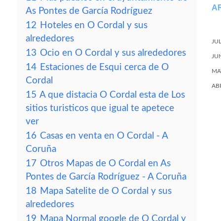
A
As Pontes de García Rodríguez
12
Hoteles en O Cordal y sus
alrededores
JU
13
Ocio en O Cordal y sus alrededores
JU
14
Estaciones de Esqui cerca de O
MA
Cordal
AB
15
A que distacia O Cordal esta de Los
sitios turisticos que igual te apetece
ver
16
Casas en venta en O Cordal - A
Coruña
17
Otros Mapas de O Cordal en As
Pontes de García Rodríguez - A Coruña
18
Mapa Satelite de O Cordal y sus
alrededores
19
Mapa Normal google de O Cordal y