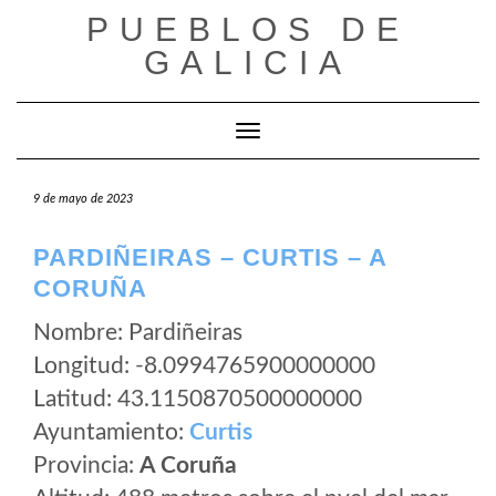
Saltar
PUEBLOS DE
al
GALICIA
contenido
Cambiar modo de navegación
9 de mayo de 2023
PARDIÑEIRAS – CURTIS – A
CORUÑA
Nombre: Pardiñeiras
Longitud: -8.0994765900000000
Latitud: 43.1150870500000000
Ayuntamiento:
Curtis
Provincia:
A Coruña