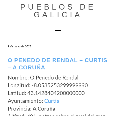
Saltar
PUEBLOS DE
al
GALICIA
contenido
Cambiar modo de navegación
9 de mayo de 2023
O PENEDO DE RENDAL – CURTIS
– A CORUÑA
Nombre: O Penedo de Rendal
Longitud: -8.0535253299999990
Latitud: 43.1428404200000000
Ayuntamiento:
Curtis
Provincia:
A Coruña