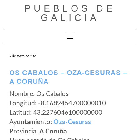
Saltar
PUEBLOS DE
al
GALICIA
contenido
Cambiar modo de navegación
9 de mayo de 2023
OS CABALOS – OZA-CESURAS –
A CORUÑA
Nombre: Os Cabalos
Longitud: -8.1689454700000010
Latitud: 43.2276046100000000
Ayuntamiento:
Oza-Cesuras
Provincia:
A Coruña