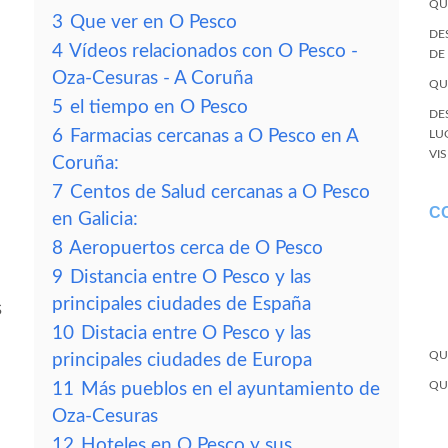
QU
3
Que ver en O Pesco
DE
4
Vídeos relacionados con O Pesco -
DE
Oza-Cesuras - A Coruña
QU
5
el tiempo en O Pesco
DE
6
Farmacias cercanas a O Pesco en A
LU
VI
Coruña:
7
Centos de Salud cercanas a O Pesco
C
en Galicia:
8
Aeropuertos cerca de O Pesco
9
Distancia entre O Pesco y las
principales ciudades de España
s
10
Distacia entre O Pesco y las
QU
principales ciudades de Europa
QU
11
Más pueblos en el ayuntamiento de
Oza-Cesuras
12
Hoteles en O Pesco y sus