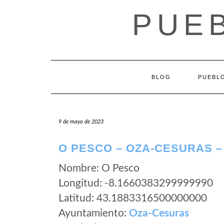
Saltar
PUEB
al
contenido
BLOG
PUEBLO
9 de mayo de 2023
O PESCO – OZA-CESURAS –
Nombre: O Pesco
Longitud: -8.1660383299999990
Latitud: 43.1883316500000000
Ayuntamiento:
Oza-Cesuras