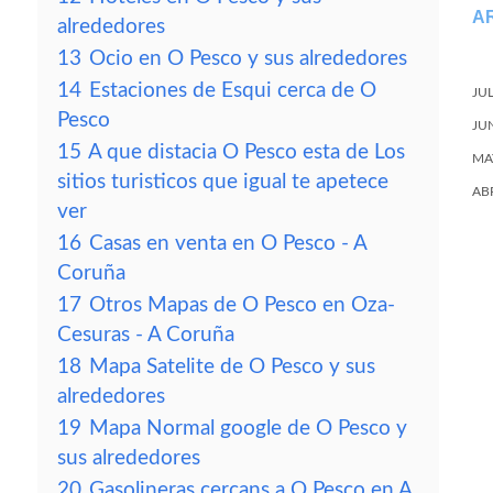
A
alrededores
13
Ocio en O Pesco y sus alrededores
14
Estaciones de Esqui cerca de O
JU
Pesco
JU
15
A que distacia O Pesco esta de Los
MA
sitios turisticos que igual te apetece
AB
ver
16
Casas en venta en O Pesco - A
Coruña
17
Otros Mapas de O Pesco en Oza-
Cesuras - A Coruña
18
Mapa Satelite de O Pesco y sus
alrededores
19
Mapa Normal google de O Pesco y
sus alrededores
20
Gasolineras cercans a O Pesco en A