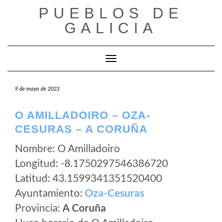
Saltar
PUEBLOS DE
al
GALICIA
contenido
Cambiar modo de navegación
9 de mayo de 2023
O AMILLADOIRO – OZA-
CESURAS – A CORUÑA
Nombre: O Amilladoiro
Longitud: -8.1750297546386720
Latitud: 43.1599341351520400
Ayuntamiento:
Oza-Cesuras
Provincia:
A Coruña