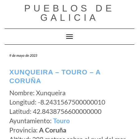
Saltar
PUEBLOS DE
al
GALICIA
contenido
Cambiar modo de navegación
9 de mayo de 2023
XUNQUEIRA – TOURO – A
CORUÑA
Nombre: Xunqueira
Longitud: -8.2431567500000010
Latitud: 42.8438756600000000
Ayuntamiento:
Touro
Provincia:
A Coruña