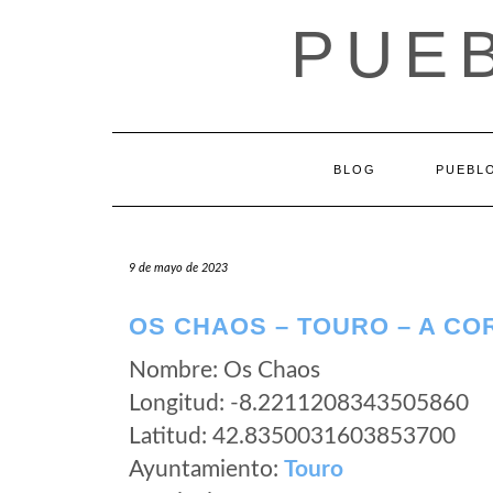
Saltar
PUEB
al
contenido
BLOG
PUEBLO
9 de mayo de 2023
OS CHAOS – TOURO – A C
Nombre: Os Chaos
Longitud: -8.2211208343505860
Latitud: 42.8350031603853700
Ayuntamiento:
Touro