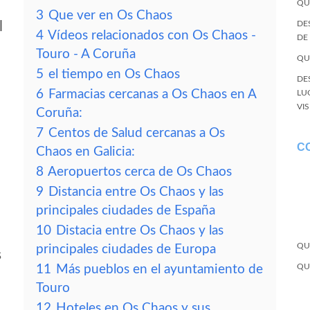
QU
3
Que ver en Os Chaos
l
DE
4
Vídeos relacionados con Os Chaos -
DE
Touro - A Coruña
QU
5
el tiempo en Os Chaos
DE
6
Farmacias cercanas a Os Chaos en A
LU
VI
Coruña:
7
Centos de Salud cercanas a Os
C
Chaos en Galicia:
8
Aeropuertos cerca de Os Chaos
9
Distancia entre Os Chaos y las
principales ciudades de España
10
Distacia entre Os Chaos y las
QU
principales ciudades de Europa
s
QU
11
Más pueblos en el ayuntamiento de
Touro
12
Hoteles en Os Chaos y sus