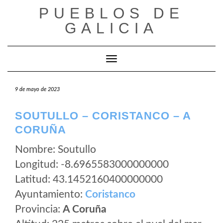
Saltar
PUEBLOS DE
al
GALICIA
contenido
Cambiar modo de navegación
9 de mayo de 2023
SOUTULLO – CORISTANCO – A
CORUÑA
Nombre: Soutullo
Longitud: -8.6965583000000000
Latitud: 43.1452160400000000
Ayuntamiento:
Coristanco
Provincia:
A Coruña