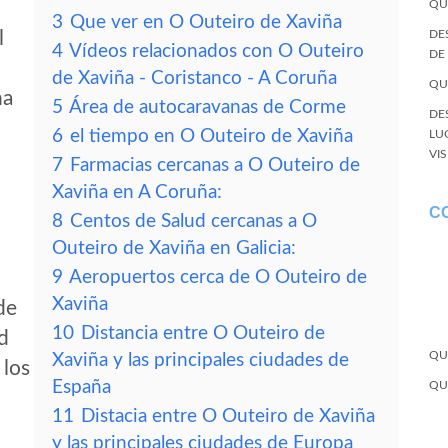
QU
3
Que ver en O Outeiro de Xaviña
l
DE
4
Vídeos relacionados con O Outeiro
DE
de Xaviña - Coristanco - A Coruña
QU
ña
5
Área de autocaravanas de Corme
DE
6
el tiempo en O Outeiro de Xaviña
LU
VI
7
Farmacias cercanas a O Outeiro de
Xaviña en A Coruña:
C
8
Centos de Salud cercanas a O
Outeiro de Xaviña en Galicia:
9
Aeropuertos cerca de O Outeiro de
Xaviña
de
10
Distancia entre O Outeiro de
d
QU
Xaviña y las principales ciudades de
 los
España
QU
11
Distacia entre O Outeiro de Xaviña
y las principales ciudades de Europa