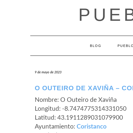
Saltar
PUEB
al
contenido
BLOG
PUEBLO
9 de mayo de 2023
O OUTEIRO DE XAVIÑA – C
Nombre: O Outeiro de Xaviña
Longitud: -8.7474775314331050
Latitud: 43.1911289031079900
Ayuntamiento:
Coristanco