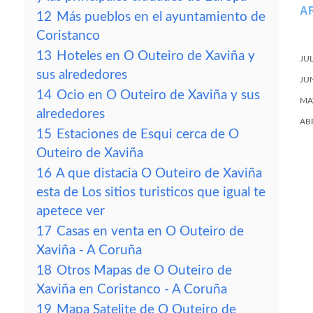
A
12
Más pueblos en el ayuntamiento de
Coristanco
13
Hoteles en O Outeiro de Xaviña y
JU
sus alrededores
JU
14
Ocio en O Outeiro de Xaviña y sus
MA
alrededores
AB
15
Estaciones de Esqui cerca de O
Outeiro de Xaviña
16
A que distacia O Outeiro de Xaviña
esta de Los sitios turisticos que igual te
apetece ver
17
Casas en venta en O Outeiro de
Xaviña - A Coruña
18
Otros Mapas de O Outeiro de
Xaviña en Coristanco - A Coruña
19
Mapa Satelite de O Outeiro de