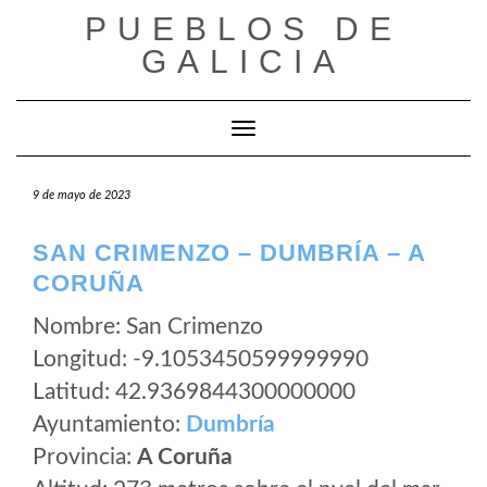
Saltar
PUEBLOS DE
al
GALICIA
contenido
Cambiar modo de navegación
9 de mayo de 2023
SAN CRIMENZO – DUMBRÍA – A
CORUÑA
Nombre: San Crimenzo
Longitud: -9.1053450599999990
Latitud: 42.9369844300000000
Ayuntamiento:
Dumbría
Provincia:
A Coruña