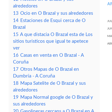
A
alrededores
13
Ocio en O Brazal y sus alrededores
14
Estaciones de Esqui cerca de O
JU
Brazal
JU
15
A que distacia O Brazal esta de Los
MA
sitios turisticos que igual te apetece
AB
ver
16
Casas en venta en O Brazal - A
Coruña
17
Otros Mapas de O Brazal en
Dumbría - A Coruña
18
Mapa Satelite de O Brazal y sus
alrededores
19
Mapa Normal google de O Brazal y
sus alrededores
20
Gasolineras cercans a O Brazal en A