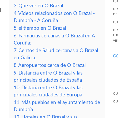
QU
3
Que ver en O Brazal
l
DE
4
Vídeos relacionados con O Brazal -
DE
Dumbría - A Coruña
QU
5
el tiempo en O Brazal
DE
6
Farmacias cercanas a O Brazal en A
LU
VI
Coruña:
7
Centos de Salud cercanas a O Brazal
C
en Galicia:
8
Aeropuertos cerca de O Brazal
9
Distancia entre O Brazal y las
principales ciudades de España
10
Distacia entre O Brazal y las
QU
principales ciudades de Europa
s
QU
11
Más pueblos en el ayuntamiento de
Dumbría
12
Hoteles en O Brazal y sus