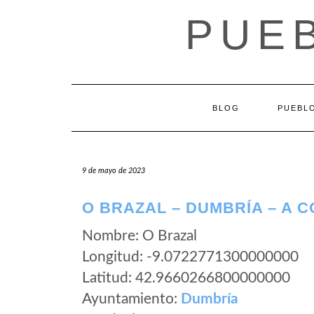
Saltar
PUEB
al
contenido
BLOG
PUEBLO
9 de mayo de 2023
O BRAZAL – DUMBRÍA – A 
Nombre: O Brazal
Longitud: -9.0722771300000000
Latitud: 42.9660266800000000
Ayuntamiento:
Dumbría