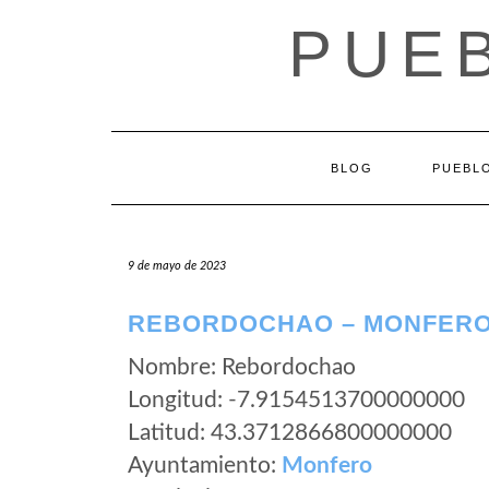
Saltar
PUEB
al
contenido
BLOG
PUEBLO
9 de mayo de 2023
REBORDOCHAO – MONFERO
Nombre: Rebordochao
Longitud: -7.9154513700000000
Latitud: 43.3712866800000000
Ayuntamiento:
Monfero