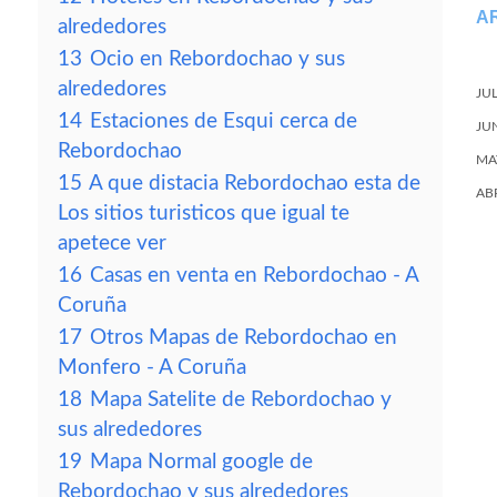
A
alrededores
13
Ocio en Rebordochao y sus
alrededores
JU
14
Estaciones de Esqui cerca de
JU
Rebordochao
MA
15
A que distacia Rebordochao esta de
AB
Los sitios turisticos que igual te
apetece ver
16
Casas en venta en Rebordochao - A
Coruña
17
Otros Mapas de Rebordochao en
Monfero - A Coruña
18
Mapa Satelite de Rebordochao y
sus alrededores
19
Mapa Normal google de
Rebordochao y sus alrededores