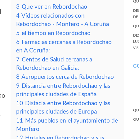
QU
3
Que ver en Rebordochao
l
DE
4
Vídeos relacionados con
DE
Rebordochao - Monfero - A Coruña
QU
5
el tiempo en Rebordochao
DE
6
Farmacias cercanas a Rebordochao
LU
VI
en A Coruña:
7
Centos de Salud cercanas a
C
Rebordochao en Galicia:
8
Aeropuertos cerca de Rebordochao
9
Distancia entre Rebordochao y las
principales ciudades de España
ao
10
Distacia entre Rebordochao y las
QU
principales ciudades de Europa
s
QU
11
Más pueblos en el ayuntamiento de
Monfero
12
Hoteles en Rebordochao y sus