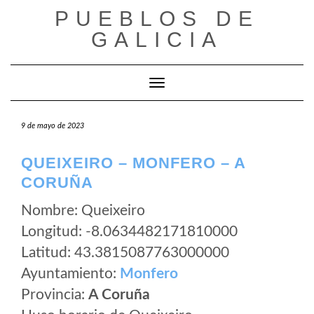
Saltar
PUEBLOS DE
al
GALICIA
contenido
Cambiar modo de navegación
9 de mayo de 2023
QUEIXEIRO – MONFERO – A
CORUÑA
Nombre: Queixeiro
Longitud: -8.0634482171810000
Latitud: 43.3815087763000000
Ayuntamiento:
Monfero
Provincia:
A Coruña