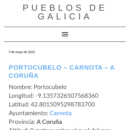
Saltar
PUEBLOS DE
al
GALICIA
contenido
Cambiar modo de navegación
9 de mayo de 2023
PORTOCUBELO – CARNOTA – A
CORUÑA
Nombre: Portocubelo
Longitud: -9.1357326507568360
Latitud: 42.8015095298783700
Ayuntamiento:
Carnota
Provincia:
A Coruña