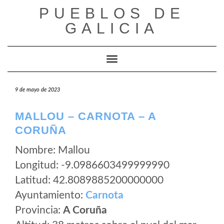
Saltar
PUEBLOS DE
al
GALICIA
contenido
Cambiar modo de navegación
9 de mayo de 2023
MALLOU – CARNOTA – A
CORUÑA
Nombre: Mallou
Longitud: -9.0986603499999990
Latitud: 42.8089885200000000
Ayuntamiento:
Carnota
Provincia:
A Coruña