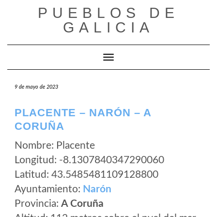
Saltar
PUEBLOS DE
al
GALICIA
contenido
Cambiar modo de navegación
9 de mayo de 2023
PLACENTE – NARÓN – A
CORUÑA
Nombre: Placente
Longitud: -8.1307840347290060
Latitud: 43.5485481109128800
Ayuntamiento:
Narón
Provincia:
A Coruña