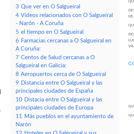
QU
3
Que ver en O Salgueiral
DE
4
Vídeos relacionados con O Salgueiral
DE
- Narón - A Coruña
QU
5
el tiempo en O Salgueiral
DE
6
Farmacias cercanas a O Salgueiral en
LU
VI
A Coruña:
7
Centos de Salud cercanas a O
C
Salgueiral en Galicia:
8
Aeropuertos cerca de O Salgueiral
9
Distancia entre O Salgueiral y las
principales ciudades de España
l
10
Distacia entre O Salgueiral y las
QU
principales ciudades de Europa
s
QU
11
Más pueblos en el ayuntamiento de
Narón
12
Hoteles en O Salgueiral y sus