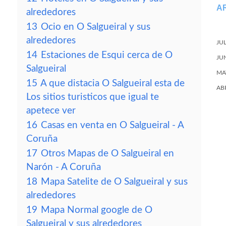
A
alrededores
13
Ocio en O Salgueiral y sus
alrededores
JU
14
Estaciones de Esqui cerca de O
JU
Salgueiral
MA
15
A que distacia O Salgueiral esta de
AB
Los sitios turisticos que igual te
apetece ver
16
Casas en venta en O Salgueiral - A
Coruña
17
Otros Mapas de O Salgueiral en
Narón - A Coruña
18
Mapa Satelite de O Salgueiral y sus
alrededores
19
Mapa Normal google de O
Salgueiral y sus alrededores