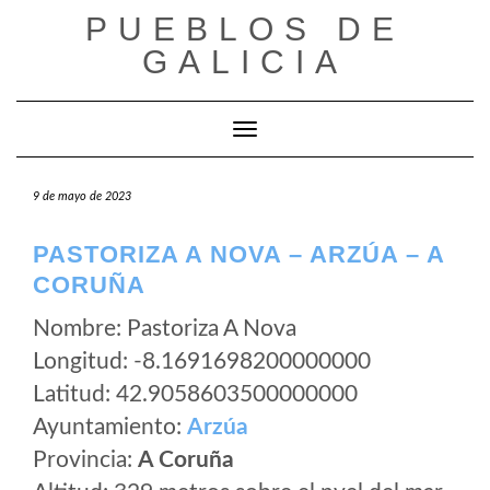
Saltar
PUEBLOS DE
al
GALICIA
contenido
Cambiar modo de navegación
9 de mayo de 2023
PASTORIZA A NOVA – ARZÚA – A
CORUÑA
Nombre: Pastoriza A Nova
Longitud: -8.1691698200000000
Latitud: 42.9058603500000000
Ayuntamiento:
Arzúa
Provincia:
A Coruña