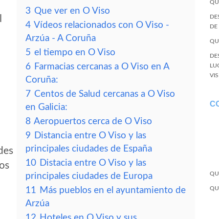
QU
3
Que ver en O Viso
l
DE
4
Vídeos relacionados con O Viso -
DE
Arzúa - A Coruña
QU
5
el tiempo en O Viso
DE
6
Farmacias cercanas a O Viso en A
LU
VI
Coruña:
7
Centos de Salud cercanas a O Viso
C
en Galicia:
8
Aeropuertos cerca de O Viso
9
Distancia entre O Viso y las
principales ciudades de España
des
10
Distacia entre O Viso y las
tos
QU
principales ciudades de Europa
QU
11
Más pueblos en el ayuntamiento de
Arzúa
12
Hoteles en O Viso y sus