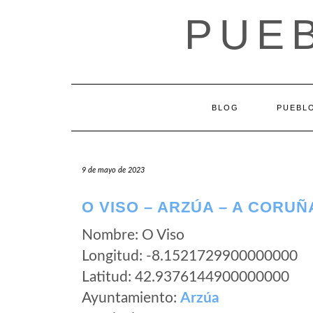
Saltar
PUEB
al
contenido
BLOG
PUEBLO
9 de mayo de 2023
O VISO – ARZÚA – A CORUÑ
Nombre: O Viso
Longitud: -8.1521729900000000
Latitud: 42.9376144900000000
Ayuntamiento:
Arzúa