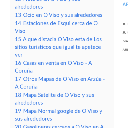
A
alrededores
13
Ocio en O Viso y sus alrededores
14
Estaciones de Esqui cerca de O
JU
Viso
JU
15
A que distacia O Viso esta de Los
MA
sitios turisticos que igual te apetece
AB
ver
16
Casas en venta en O Viso - A
Coruña
17
Otros Mapas de O Viso en Arzúa -
A Coruña
18
Mapa Satelite de O Viso y sus
alrededores
19
Mapa Normal google de O Viso y
sus alrededores
20
Gasolineras cercans a O Viso en A