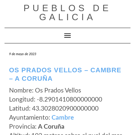
Saltar
PUEBLOS DE
al
GALICIA
contenido
Cambiar modo de navegación
9 de mayo de 2023
OS PRADOS VELLOS – CAMBRE
– A CORUÑA
Nombre: Os Prados Vellos
Longitud: -8.2901410800000000
Latitud: 43.3028020900000000
Ayuntamiento:
Cambre
Provincia:
A Coruña