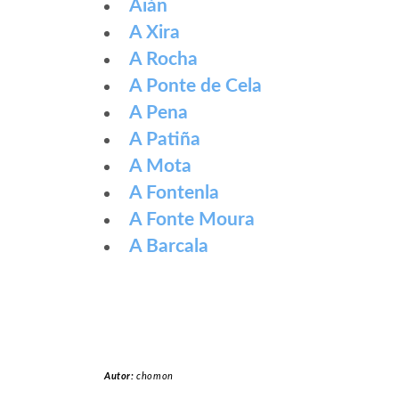
Aián
A Xira
A Rocha
A Ponte de Cela
A Pena
A Patiña
A Mota
A Fontenla
A Fonte Moura
A Barcala
Autor:
chomon