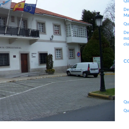
Qu
Des
Ma
Qu
De
mon
ciu
C
Que
Que