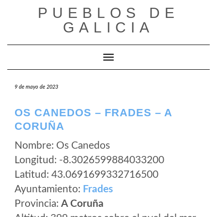
Saltar
PUEBLOS DE
al
GALICIA
contenido
Cambiar modo de navegación
9 de mayo de 2023
OS CANEDOS – FRADES – A
CORUÑA
Nombre: Os Canedos
Longitud: -8.3026599884033200
Latitud: 43.0691699332716500
Ayuntamiento:
Frades
Provincia:
A Coruña