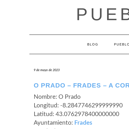
Saltar
PUEB
al
contenido
BLOG
PUEBLO
9 de mayo de 2023
O PRADO – FRADES – A CO
Nombre: O Prado
Longitud: -8.2847746299999990
Latitud: 43.0762978400000000
Ayuntamiento:
Frades