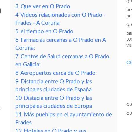
QU
3
Que ver en O Prado
l
DE
4
Vídeos relacionados con O Prado -
DE
Frades - A Coruña
QU
5
el tiempo en O Prado
DE
6
Farmacias cercanas a O Prado en A
LU
VI
Coruña:
7
Centos de Salud cercanas a O Prado
C
en Galicia:
8
Aeropuertos cerca de O Prado
9
Distancia entre O Prado y las
principales ciudades de España
10
Distacia entre O Prado y las
QU
principales ciudades de Europa
s
QU
11
Más pueblos en el ayuntamiento de
Frades
12
Hoteles en O Prado y sus