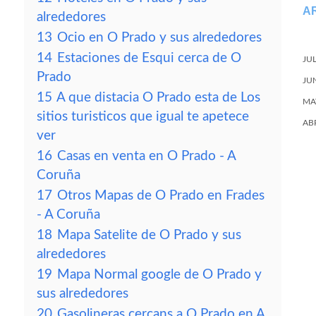
A
alrededores
13
Ocio en O Prado y sus alrededores
14
Estaciones de Esqui cerca de O
JU
Prado
JU
15
A que distacia O Prado esta de Los
MA
sitios turisticos que igual te apetece
AB
ver
16
Casas en venta en O Prado - A
Coruña
17
Otros Mapas de O Prado en Frades
- A Coruña
18
Mapa Satelite de O Prado y sus
alrededores
19
Mapa Normal google de O Prado y
sus alrededores
20
Gasolineras cercans a O Prado en A