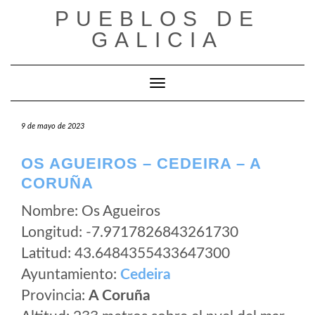
Saltar
PUEBLOS DE
al
GALICIA
contenido
Cambiar modo de navegación
9 de mayo de 2023
OS AGUEIROS – CEDEIRA – A
CORUÑA
Nombre: Os Agueiros
Longitud: -7.9717826843261730
Latitud: 43.6484355433647300
Ayuntamiento:
Cedeira
Provincia:
A Coruña