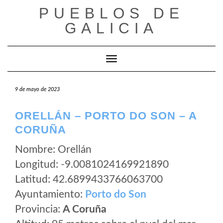
Saltar
PUEBLOS DE
al
GALICIA
contenido
Cambiar modo de navegación
9 de mayo de 2023
ORELLÁN – PORTO DO SON – A
CORUÑA
Nombre: Orellán
Longitud: -9.0081024169921890
Latitud: 42.6899433766063700
Ayuntamiento:
Porto do Son
Provincia:
A Coruña